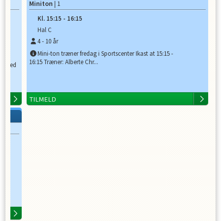
Miniton
| 1
Kl.
15:15
-
16:15
Hal C
4
-
10
år
Mini-ton træner fredag i Sportscenter Ikast at 15:15 -
16:15 Træner: Alberte Chr...
hammed
TILMELD