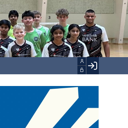
Facebook login
Husk mig
Glemt password
Opret profil
LOG IND