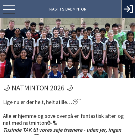
IKAST FS BADMINTON
🌙 NATMINTON 2026 🌙
Lige nu er der helt, helt stille…😴
Alle er hjemme og sove ovenpå en fantastisk aften og
nat med natminton🥳🏸
Tusinde TAK til vores seje trænere - uden jer, ingen