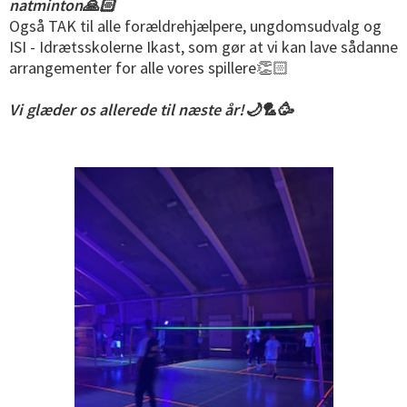
natminton🙏🏻
Også TAK til alle forældrehjælpere, ungdomsudvalg og
ISI - Idrætsskolerne Ikast, som gør at vi kan lave sådanne
arrangementer for alle vores spillere👏🏻
Vi glæder os allerede til næste år!🌙🏸🥳