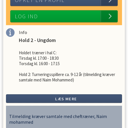
OPRET EN PROFIL
LOG IND
Info
Hold 2 - Ungdom
Holdet træner i hal C:
Tirsdag kl. 17:00 - 18:30
Torsdag kl. 16:00 - 17:15
Hold 2: Turneringsspillere ca. 9-12 år (tilmelding kræver
samtale med Naim Mohammed)
Træner: Naim Mohammed, Adam Skov og Victor Husted
LÆS MERE
Kontingentsatser 26-27:
2.000 kr. for hele sæsonen
Tilmelding kræver samtale med cheftræner, Naim
mohammed