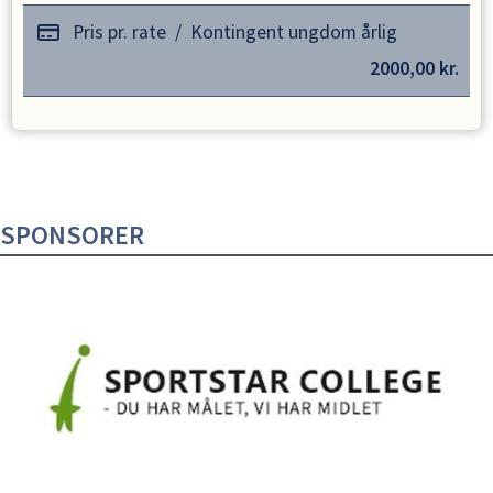
Pris pr. rate
/
Kontingent ungdom årlig
2000,00
kr.
SPONSORER