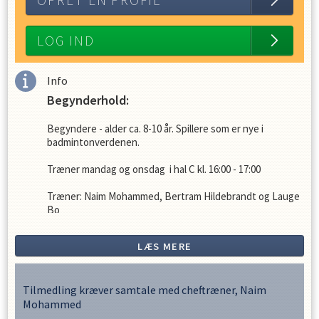
OPRET EN PROFIL
LOG IND
Info
Begynderhold:
Begyndere - alder ca. 8-10 år. Spillere som er nye i
badmintonverdenen.
Træner mandag og onsdag i hal C kl. 16:00 - 17:00
Træner: Naim Mohammed, Bertram Hildebrandt og Lauge
Bo
Kontingentsatser 26-27:
LÆS MERE
1.400 kr. for hele sæsonen
Tilmedling kræver samtale med cheftræner, Naim
Mohammed