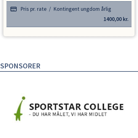
Pris pr. rate
/
Kontingent ungdom årlig
1400,00
kr.
SPONSORER